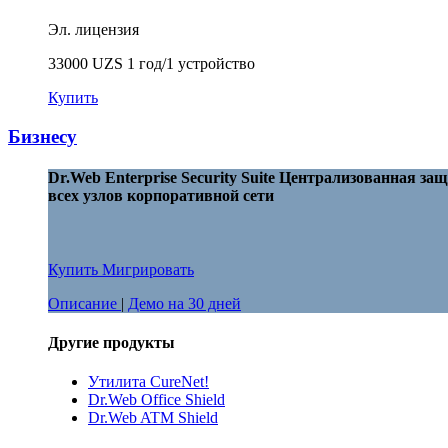
Эл. лицензия
33000 UZS
1 год/1 устройство
Купить
Бизнесу
Dr.Web Enterprise Security Suite
Централизованная защ
всех узлов корпоративной сети
Купить
Мигрировать
Описание
|
Демо на 30 дней
Другие продукты
Утилита CureNet!
Dr.Web Office Shield
Dr.Web ATM Shield