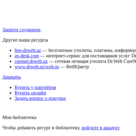
Защити созданное
Другие наши ресурсы
free.drweb.uz
— бесплатные утилиты, плагины, информе
av-desk.com
— интернет-сервис для поставщиков услуг D
curenet.drweb.uz
— сетевая лечащая утилита Dr.Web CureN
www.drweb.uz/web-iq
— ВебIQметр
Закрыть
Купить у партнёров
Купить онлайн
Задать вопрос о покупке
Моя библиотека
Чтобы добавить ресурс в библиотеку,
войдите в аккаунт
.